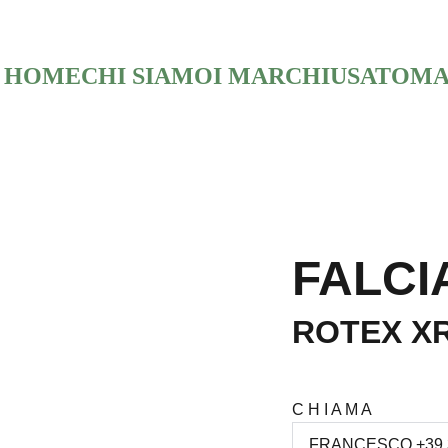
HOME
CHI SIAMO
I MARCHI
USATO
MA
FALCI
ROTEX X
C H I A M A