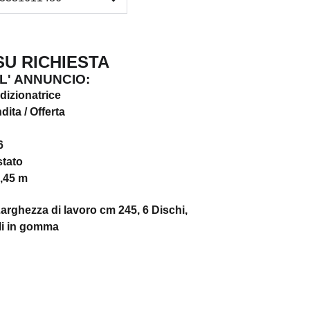
 RICHIESTA
L' ANNUNCIO:
dizionatrice
dita / Offerta
6
stato
,45 m
 Larghezza di lavoro cm 245, 6 Dischi,
li in gomma