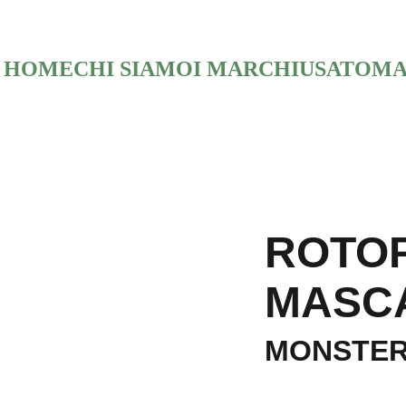
HOME
CHI SIAMO
I MARCHI
USATO
MA
ROTO
MASC
MONSTER