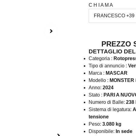
C H I A M A
PREZZO SU
DETTAGLIO DEL
Categoria :
Rotopres
Tipo di annuncio :
Vend
Marca :
MASCAR
Modello :
MONSTER 
Anno:
2024
Stato :
PARI A NUOV
Numero di Balle:
238 
Sistema di legatura:
A
tensione
Peso:
3.080 kg
Disponibile:
In sede