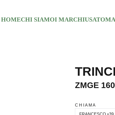
HOME
CHI SIAMO
I MARCHI
USATO
MA
TRINC
ZMGE 160
C H I A M A