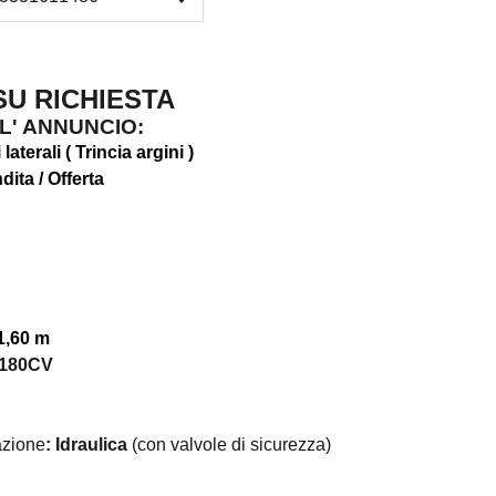
 RICHIESTA
L' ANNUNCIO:
 laterali ( Trincia argini )
dita / Offerta
1,60 m
-180CV
azione
: Idraulica
(con valvole di sicurezza)