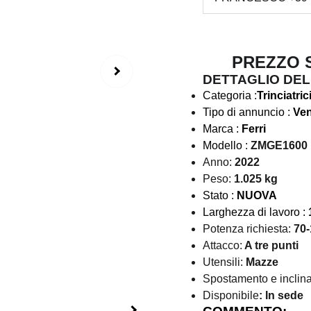
PREZZO SU
DETTAGLIO DEL
Categoria :
Trinciatrici
Tipo di annuncio :
Ven
Marca :
Ferri
Modello :
ZMGE1600
Anno:
2022
Peso:
1.025 kg
Stato :
NUOVA
Larghezza di lavoro :
Potenza richiesta:
70
Attacco:
A tre punti
Utensili:
Mazze
Spostamento e inclin
Disponibile
: In sede